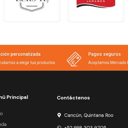
ción personalizada
Pagos seguros
yudamos a elegir tus productos
Aceptamos Mercado 
ú Principal
Contáctenos
io
Cancún, Quintana Roo
nda
+52 998 303 9705