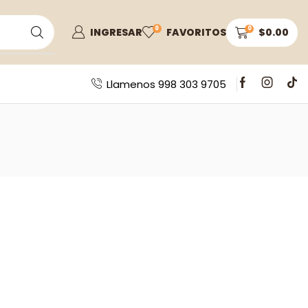
0
0
INGRESAR
FAVORITOS
$
0.00
Llamenos 998 303 9705