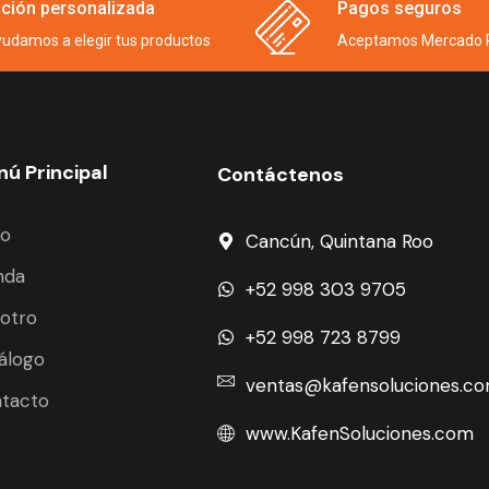
ción personalizada
Pagos seguros
yudamos a elegir tus productos
Aceptamos Mercado 
ú Principal
Contáctenos
io
Cancún, Quintana Roo
nda
+52 998 303 9705
otro
+52 998 723 8799
álogo
ventas@kafensoluciones.c
tacto
www.KafenSoluciones.com