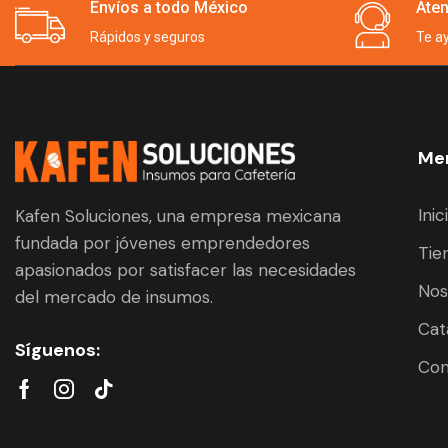
Envíos a todo México
Aten
Rápidos y seguros
Te a
Men
Inic
Kafen Soluciones, una empresa mexicana
fundada por jóvenes emprendedores
Tie
apasionados por satisfacer las necesidades
Nos
del mercado de insumos.
Cat
Síguenos:
Con