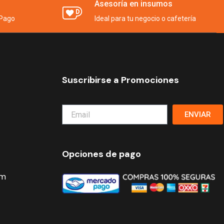
Asesoría en insumos
Pago
Ideal para tu negocio o cafetería
Suscribirse a Promociones
ENVIAR
Opciones de pago
om