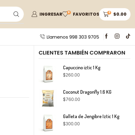
0
0
INGRESAR
FAVORITOS
$
0.00
Llamenos 998 303 9705
CLIENTES TAMBIÉN COMPRARON
Capuccino iztic 1 Kg
$
260.00
Coconut Dragonfly 1.6 KG
$
760.00
Galleta de Jengibre Iztic 1 Kg
$
300.00